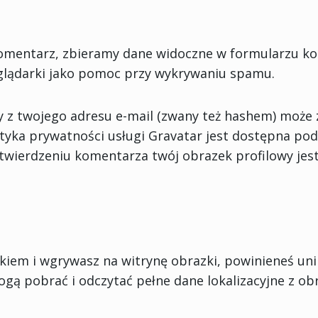
omentarz, zbieramy dane widoczne w formularzu kom
glądarki jako pomoc przy wykrywaniu spamu.
z twojego adresu e-mail (zwany też hashem) może z
ityka prywatności usługi Gravatar jest dostępna po
atwierdzeniu komentarza twój obrazek profilowy jes
ikiem i wgrywasz na witrynę obrazki, powinieneś un
mogą pobrać i odczytać pełne dane lokalizacyjne z ob