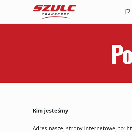
Przejdź
do
treści
Po
Kim jesteśmy
Adres naszej strony internetowej to: h