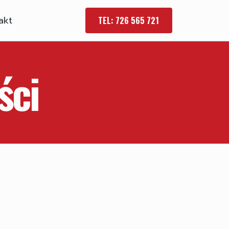
akt
TEL: 726 565 721
ści